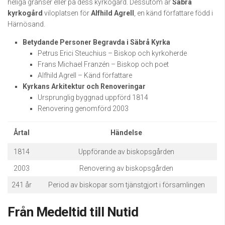
heliga gränser eller på dess kyrkogård. Dessutom är
Säbrå
kyrkogård
viloplatsen för
Alfhild Agrell
, en känd författare född i
Härnösand.
Betydande Personer Begravda i Säbrå Kyrka
Petrus Erici Steuchius – Biskop och kyrkoherde
Frans Michael Franzén – Biskop och poet
Alfhild Agrell – Känd författare
Kyrkans Arkitektur och Renoveringar
Ursprunglig byggnad uppförd 1814
Renovering genomförd 2003
Årtal
Händelse
1814
Uppförande av biskopsgården
2003
Renovering av biskopsgården
241 år
Period av biskopar som tjänstgjort i församlingen
Från Medeltid till Nutid