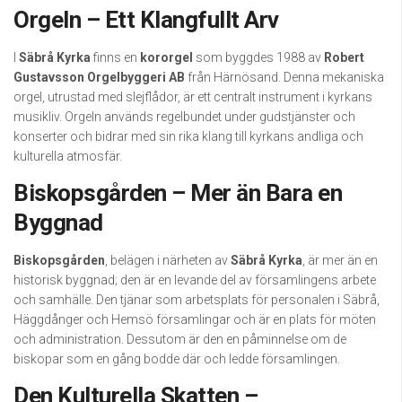
Orgeln – Ett Klangfullt Arv
I
Säbrå Kyrka
finns en
kororgel
som byggdes 1988 av
Robert
Gustavsson Orgelbyggeri AB
från Härnösand. Denna mekaniska
orgel, utrustad med slejflådor, är ett centralt instrument i kyrkans
musikliv. Orgeln används regelbundet under gudstjänster och
konserter och bidrar med sin rika klang till kyrkans andliga och
kulturella atmosfär.
Biskopsgården – Mer än Bara en
Byggnad
Biskopsgården
, belägen i närheten av
Säbrå Kyrka
, är mer än en
historisk byggnad; den är en levande del av församlingens arbete
och samhälle. Den tjänar som arbetsplats för personalen i Säbrå,
Häggdånger och Hemsö församlingar och är en plats för möten
och administration. Dessutom är den en påminnelse om de
biskopar som en gång bodde där och ledde församlingen.
Den Kulturella Skatten –