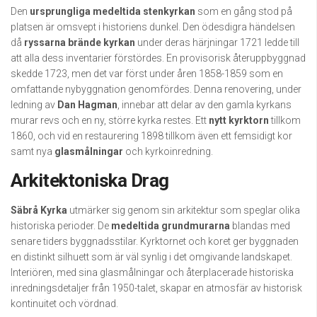
Den
ursprungliga medeltida stenkyrkan
som en gång stod på
platsen är omsvept i historiens dunkel. Den ödesdigra händelsen
då
ryssarna brände kyrkan
under deras härjningar 1721 ledde till
att alla dess inventarier förstördes. En provisorisk återuppbyggnad
skedde 1723, men det var först under åren 1858-1859 som en
omfattande nybyggnation genomfördes. Denna renovering, under
ledning av
Dan Hagman
, innebar att delar av den gamla kyrkans
murar revs och en ny, större kyrka restes. Ett
nytt kyrktorn
tillkom
1860, och vid en restaurering 1898 tillkom även ett femsidigt kor
samt nya
glasmålningar
och kyrkoinredning.
Arkitektoniska Drag
Säbrå Kyrka
utmärker sig genom sin arkitektur som speglar olika
historiska perioder. De
medeltida grundmurarna
blandas med
senare tiders byggnadsstilar. Kyrktornet och koret ger byggnaden
en distinkt silhuett som är väl synlig i det omgivande landskapet.
Interiören, med sina glasmålningar och återplacerade historiska
inredningsdetaljer från 1950-talet, skapar en atmosfär av historisk
kontinuitet och vördnad.