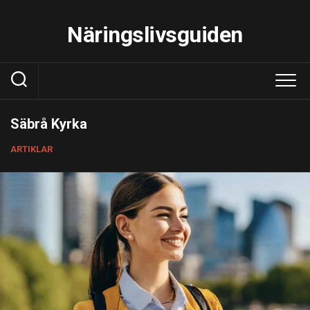
Skip
to
Näringslivsguiden
content
Säbrå Kyrka
ARTIKLAR