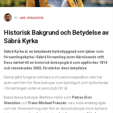
BY
JAN JONASSON
Historisk Bakgrund och Betydelse av
Säbrå Kyrka
Säbrå Kyrka är en betydande kyrkobyggnad som tjänar som
församlingskyrka i Säbrå församling inom Härnösands stift.
Dess närhet till en historisk biskopsgård som uppfördes 1814
och renoverades 2003, förstärker dess betydelse.
Denna gård fungerar inte bara som pastorsexpedition utan har
även varit hem för flera biskopar som tjänstgjort som kyrkoherdar
i församlingen under en period på 241 år.
Bland dessa biskopar återfinns namn som
Petrus Erici
Steuchius
och
Frans Michael Franzén
, vars sista andetag ägde
rum här. Intressant nog vilar fem av dessa biskopar inom kyrkans