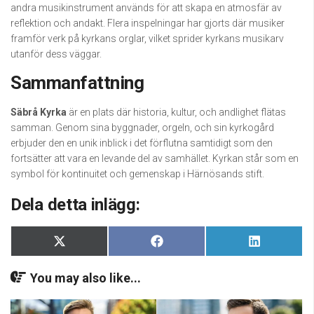
andra musikinstrument används för att skapa en atmosfär av
reflektion och andakt. Flera inspelningar har gjorts där musiker
framför verk på kyrkans orglar, vilket sprider kyrkans musikarv
utanför dess väggar.
Sammanfattning
Säbrå Kyrka
är en plats där historia, kultur, och andlighet flätas
samman. Genom sina byggnader, orgeln, och sin kyrkogård
erbjuder den en unik inblick i det förflutna samtidigt som den
fortsätter att vara en levande del av samhället. Kyrkan står som en
symbol för kontinuitet och gemenskap i Härnösands stift.
Dela detta inlägg:
Dela
Dela
Dela
X
Facebook
LinkedIn
på
på
på
(Twitter)
You may also like...