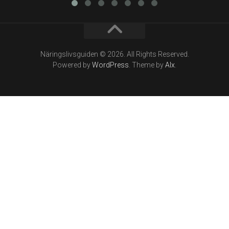
Näringslivsguiden © 2026. All Rights Reserved.
Powered by
WordPress
. Theme by
Alx
.