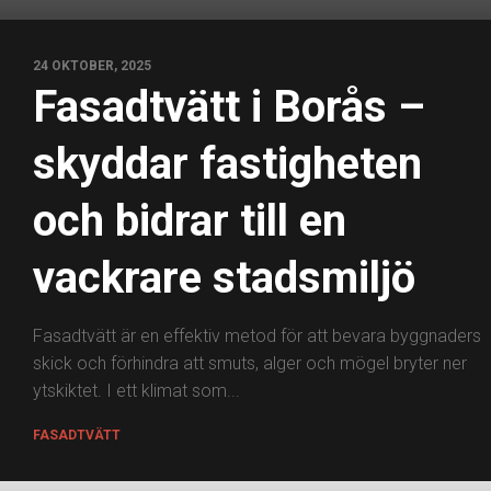
24 OKTOBER, 2025
Fasadtvätt i Borås –
skyddar fastigheten
och bidrar till en
vackrare stadsmiljö
Fasadtvätt är en effektiv metod för att bevara byggnaders
skick och förhindra att smuts, alger och mögel bryter ner
ytskiktet. I ett klimat som...
FASADTVÄTT