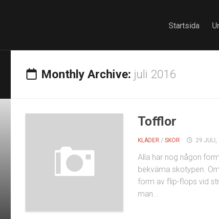
Startsida
U
Monthly Archive:
juli 2016
Tofflor
KLÄDER
/
SKOR
29 JULI,
Alla har nog någon form 
bekväma skotypen. Om 
form av flip-flops vid s
man...