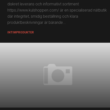
diskret leverans och informativt sortiment
https://www.kulshoppen.com/ är en specialiserad nätbutik
där integritet, smidig beställning och klara
produktbeskrivningar är bärande...
INTIMPRODUKTER