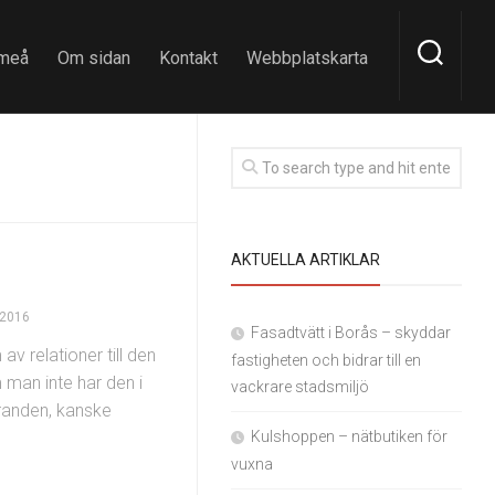
meå
Om sidan
Kontakt
Webbplatskarta
AKTUELLA ARTIKLAR
 2016
Fasadtvätt i Borås – skyddar
av relationer till den
fastigheten och bidrar till en
man inte har den i
vackrare stadsmiljö
tranden, kanske
Kulshoppen – nätbutiken för
vuxna