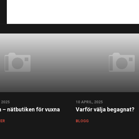
 2025
10 APRIL, 2025
 – nätbutiken för vuxna
Varför välja begagnat?
TER
BLOGG