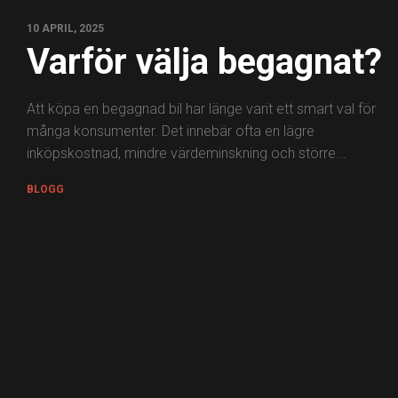
10 APRIL, 2025
Varför välja begagnat?
Att köpa en begagnad bil har länge varit ett smart val för
många konsumenter. Det innebär ofta en lägre
inköpskostnad, mindre värdeminskning och större...
BLOGG