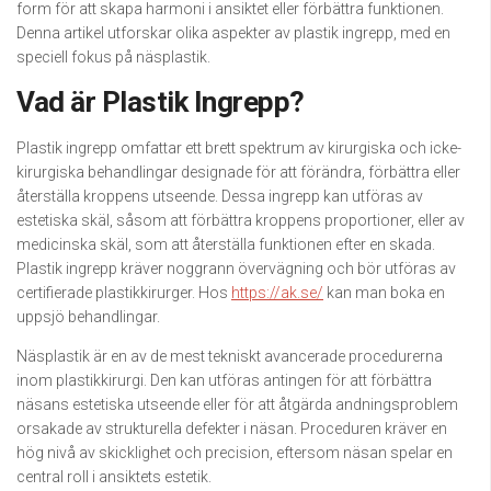
form för att skapa harmoni i ansiktet eller förbättra funktionen.
Denna artikel utforskar olika aspekter av plastik ingrepp, med en
speciell fokus på näsplastik.
Vad är Plastik Ingrepp?
Plastik ingrepp omfattar ett brett spektrum av kirurgiska och icke-
kirurgiska behandlingar designade för att förändra, förbättra eller
återställa kroppens utseende. Dessa ingrepp kan utföras av
estetiska skäl, såsom att förbättra kroppens proportioner, eller av
medicinska skäl, som att återställa funktionen efter en skada.
Plastik ingrepp kräver noggrann övervägning och bör utföras av
certifierade plastikkirurger. Hos
https://ak.se/
kan man boka en
uppsjö behandlingar.
Näsplastik är en av de mest tekniskt avancerade procedurerna
inom plastikkirurgi. Den kan utföras antingen för att förbättra
näsans estetiska utseende eller för att åtgärda andningsproblem
orsakade av strukturella defekter i näsan. Proceduren kräver en
hög nivå av skicklighet och precision, eftersom näsan spelar en
central roll i ansiktets estetik.