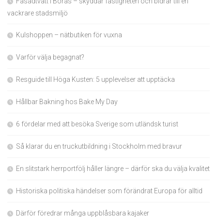
Fasadtvätt i Borås – skyddar fastigheten och bidrar till en
vackrare stadsmiljö
Kulshoppen – nätbutiken för vuxna
Varför välja begagnat?
Resguide till Höga Kusten: 5 upplevelser att upptäcka
Hållbar Bakning hos Bake My Day
6 fördelar med att besöka Sverige som utländsk turist
Så klarar du en truckutbildning i Stockholm med bravur
En slitstark herrportfölj håller längre – därför ska du välja kvalitet
Historiska politiska händelser som förändrat Europa för alltid
Därför föredrar många uppblåsbara kajaker