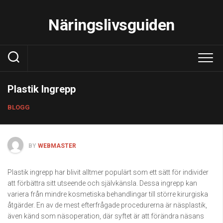
Skip
to
Näringslivsguiden
content
Plastik Ingrepp
BLOGG
BY
WEBMASTER
Plastik ingrepp har blivit alltmer populärt som ett sätt för individer
att förbättra sitt utseende och självkänsla. Dessa ingrepp kan
variera från mindre kosmetiska behandlingar till större kirurgiska
åtgärder. En av de mest efterfrågade procedurerna är näsplastik,
även känd som näsoperation, där syftet är att förändra näsans