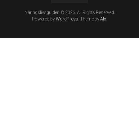
Näringslivsguiden © 2026. All Rights Reserved.
Powered by
WordPress
. Theme by
Alx
.