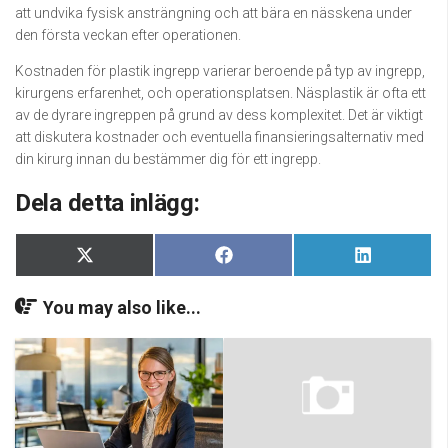
att undvika fysisk ansträngning och att bära en nässkena under
den första veckan efter operationen.
Kostnaden för plastik ingrepp varierar beroende på typ av ingrepp,
kirurgens erfarenhet, och operationsplatsen. Näsplastik är ofta ett
av de dyrare ingreppen på grund av dess komplexitet. Det är viktigt
att diskutera kostnader och eventuella finansieringsalternativ med
din kirurg innan du bestämmer dig för ett ingrepp.
Dela detta inlägg:
Dela
Dela
Dela
X
Facebook
LinkedIn
på
på
på
(Twitter)
You may also like...