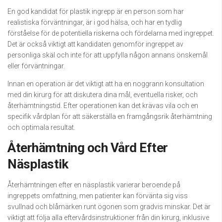
En god kandidat för plastik ingrepp är en person som har
realistiska förväntningar, är i god hälsa, och har en tydlig
förståelse för de potentiella riskerna och fördelarna med ingreppet.
Det är också viktigt att kandidaten genomför ingreppet av
personliga skäl och inte för att uppfylla någon annans önskemål
eller förväntningar.
Innan en operation är det viktigt att ha en noggrann konsultation
med din kirurg för att diskutera dina mål, eventuella risker, och
återhämtningstid. Efter operationen kan det krävas vila och en
specifik vårdplan för att säkerställa en framgångsrik återhämtning
och optimala resultat.
Återhämtning och Vård Efter
Näsplastik
Återhämtningen efter en näsplastik varierar beroende på
ingreppets omfattning, men patienter kan förvänta sig viss
svullnad och blåmärken runt ögonen som gradvis minskar. Det är
viktigt att följa alla eftervårdsinstruktioner från din kirurg, inklusive