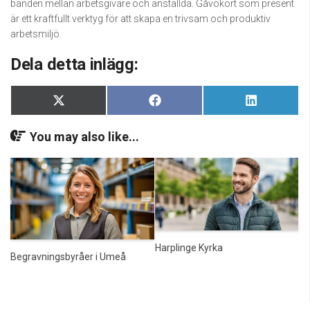
banden mellan arbetsgivare och anställda. Gåvokort som present
är ett kraftfullt verktyg för att skapa en trivsam och produktiv
arbetsmiljö.
Dela detta inlägg:
Dela
Dela
Dela
X
Facebook
LinkedIn
på
på
på
(Twitter)
You may also like...
Harplinge Kyrka
Begravningsbyråer i Umeå