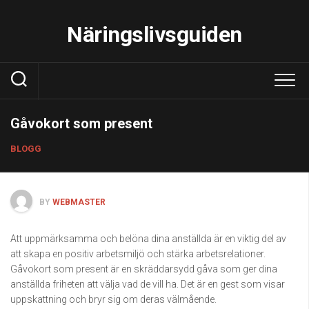
Skip
to
Näringslivsguiden
content
Gåvokort som present
BLOGG
BY
WEBMASTER
Att uppmärksamma och belöna dina anställda är en viktig del av
att skapa en positiv arbetsmiljö och stärka arbetsrelationer.
Gåvokort som present är en skräddarsydd gåva som ger dina
anställda friheten att välja vad de vill ha. Det är en gest som visar
uppskattning och bryr sig om deras välmående.