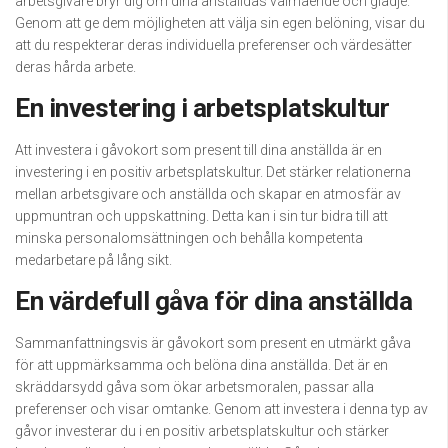
arbetsgivare bryr dig om dina anställdas välmående och glädje.
Genom att ge dem möjligheten att välja sin egen belöning, visar du
att du respekterar deras individuella preferenser och värdesätter
deras hårda arbete.
En investering i arbetsplatskultur
Att investera i gåvokort som present till dina anställda är en
investering i en positiv arbetsplatskultur. Det stärker relationerna
mellan arbetsgivare och anställda och skapar en atmosfär av
uppmuntran och uppskattning. Detta kan i sin tur bidra till att
minska personalomsättningen och behålla kompetenta
medarbetare på lång sikt.
En värdefull gåva för dina anställda
Sammanfattningsvis är gåvokort som present en utmärkt gåva
för att uppmärksamma och belöna dina anställda. Det är en
skräddarsydd gåva som ökar arbetsmoralen, passar alla
preferenser och visar omtanke. Genom att investera i denna typ av
gåvor investerar du i en positiv arbetsplatskultur och stärker