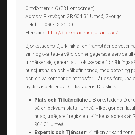
Omdömen: 4.6 (281 omdömen)
Adress: Riksvägen 2P, 904 31 Umeå, Sverige
Telefon: 090-13 25 00
Hemsida:
http://bjorkstadensdjurklinik.se/
Björkstadens Djurklinik är en framstående veterinär
sin högkvalitativa vård och engagerade service till d
utmärker sig genom sitt fokuserade förhållningssätt
husdjurshälsa och välbefinnande, med betoning p
och en välkomnande atmosfär. Låt oss fördjupa o
nyckelaspekter av Björkstadens Djurklinik:
Plats och Tillgänglighet
: Björkstadens Djurkl
på en bekväm plats i Umeå, vilket gör den lättil
husdjursägare i regionen. Klinikens adress är 
904 31 Umeå​​.
Expertis och Tjänster
: Kliniken är känd för s