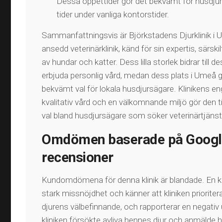
Dessa öppettider gör det bekvämt för husdju
tider under vanliga kontorstider​​.
Sammanfattningsvis är Björkstadens Djurklinik i
ansedd veterinärklinik, känd för sin expertis, särski
av hundar och katter. Dess lilla storlek bidrar till 
erbjuda personlig vård, medan dess plats i Umeå gör
bekvämt val för lokala husdjursägare. Klinikens 
kvalitativ vård och en välkomnande miljö gör den til
val bland husdjursägare som söker veterinärtjänst
Omdömen baserade på Googl
recensioner
Kundomdömena för denna klinik är blandade. En k
stark missnöjdhet och känner att kliniken prioriter
djurens välbefinnande, och rapporterar en negativ
kliniken försökte avliva hennes djur och anmälde he