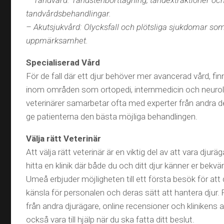
– Tandvård: Tandstenborttagning, tandextraktioner oc
tandvårdsbehandlingar.
– Akutsjukvård: Olycksfall och plötsliga sjukdomar s
uppmärksamhet.
Specialiserad Vård
För de fall där ett djur behöver mer avancerad vård, fin
inom områden som ortopedi, internmedicin och neuro
veterinärer samarbetar ofta med experter från andra del
ge patienterna den bästa möjliga behandlingen.
Välja rätt Veterinär
Att välja rätt veterinär är en viktig del av att vara djuräg
hitta en klinik där både du och ditt djur känner er bekvä
Umeå erbjuder möjligheten till ett första besök för att
känsla för personalen och deras sätt att hantera dju
från andra djurägare, online recensioner och klinikens 
också vara till hjälp när du ska fatta ditt beslut.