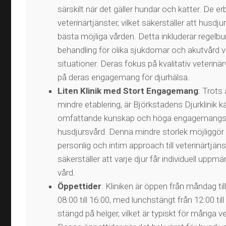
särskilt när det gäller hundar och katter. De er
veterinärtjänster, vilket säkerställer att husdju
bästa möjliga vården. Detta inkluderar regelbu
behandling för olika sjukdomar och akutvård v
situationer. Deras fokus på kvalitativ veterinär
på deras engagemang för djurhälsa​​.
Liten Klinik med Stort Engagemang
: Trots 
mindre etablering, är Björkstadens Djurklinik k
omfattande kunskap och höga engagemangs
husdjursvård. Denna mindre storlek möjliggör
personlig och intim approach till veterinärtjänst
säkerställer att varje djur får individuell upp
vård​​.
Öppettider
: Kliniken är öppen från måndag till
08:00 till 16:00, med lunchstängt från 12:00 til
stängd på helger, vilket är typiskt för många vet