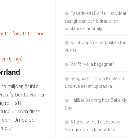
Fasadtvätt i Borås – skyddar
fastigheten och bidrar till en
vackrare stadsmiljö
änster för att ta hand
Kulshoppen – nätbutiken för
vuxna
rer i Umeå
Varför välja begagnat?
orrland
Resguide till Höga Kusten: 5
a miljöer, är inte
upplevelser att upptäcka
eras fyrbenta vänner.
Hållbar Bakning hos Bake My
 roll i att
Day
husdjur som finns i
vården i Umeå och
6 fördelar med att besöka
a djur.
Sverige som utländsk turist