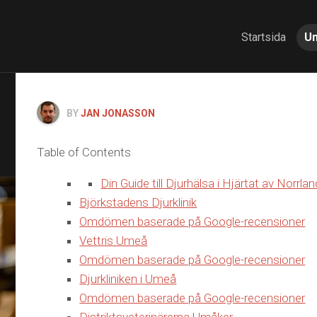
Startsida
U
BY
JAN JONASSON
Table of Contents
Din Guide till Djurhälsa i Hjärtat av Norrlan
Björkstadens Djurklinik
Omdömen baserade på Google-recensioner
Vettris Umeå
Omdömen baserade på Google-recensioner
Djurkliniken i Umeå
Omdömen baserade på Google-recensioner