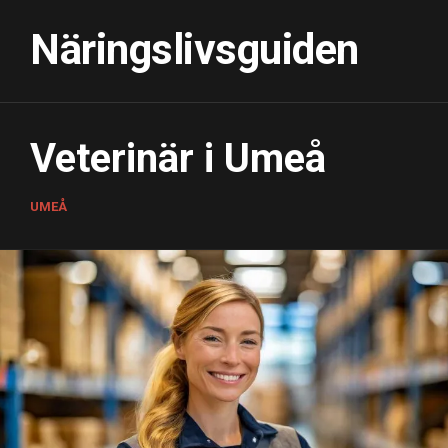
Skip
to
Näringslivsguiden
content
Veterinär i Umeå
UMEÅ