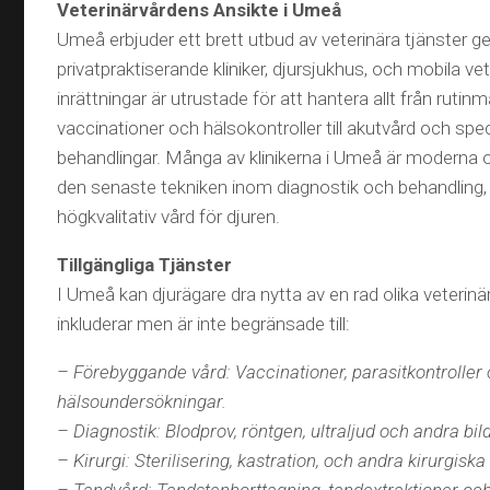
Veterinärvårdens Ansikte i Umeå
Umeå erbjuder ett brett utbud av veterinära tjänster 
privatpraktiserande kliniker, djursjukhus, och mobila ve
inrättningar är utrustade för att hantera allt från rutin
vaccinationer och hälsokontroller till akutvård och spe
behandlingar. Många av klinikerna i Umeå är moderna 
den senaste tekniken inom diagnostik och behandling, v
högkvalitativ vård för djuren.
Tillgängliga Tjänster
I Umeå kan djurägare dra nytta av en rad olika veterinä
inkluderar men är inte begränsade till:
– Förebyggande vård: Vaccinationer, parasitkontroller
hälsoundersökningar.
– Diagnostik: Blodprov, röntgen, ultraljud och andra bil
– Kirurgi: Sterilisering, kastration, och andra kirurgiska