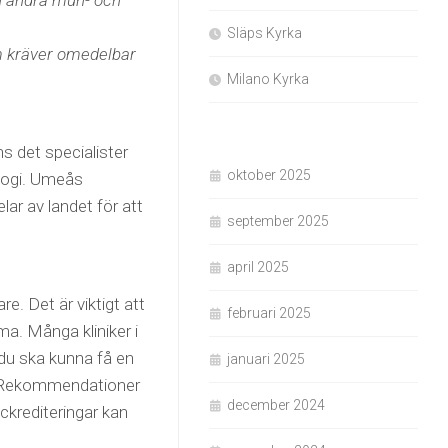
h andra mun- och
Släps Kyrka
om kräver omedelbar
Milano Kyrka
ns det specialister
oktober 2025
logi. Umeås
ar av landet för att
september 2025
april 2025
are. Det är viktigt att
februari 2025
ma. Många kliniker i
 du ska kunna få en
januari 2025
r. Rekommendationer
december 2024
ackrediteringar kan