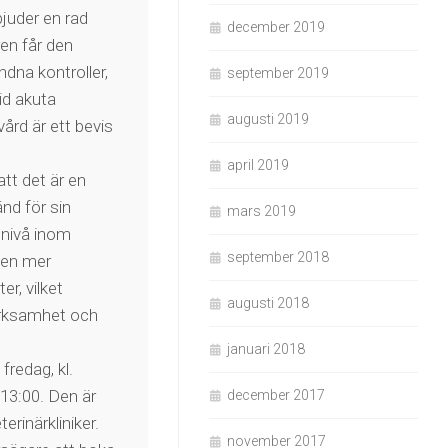
bjuder en rad
december 2019
ren får den
ndna kontroller,
september 2019
id akuta
augusti 2019
vård är ett bevis
april 2019
att det är en
änd för sin
mars 2019
nivå inom
september 2018
 en mer
er, vilket
augusti 2018
märksamhet och
januari 2018
 fredag, kl.
l 13:00. Den är
december 2017
erinärkliniker.
november 2017