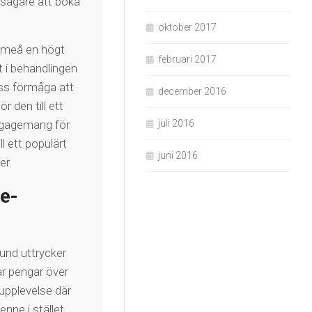
rsägare att boka
oktober 2017
 Umeå en högt
februari 2017
lt i behandlingen
dess förmåga att
december 2016
 den till ett
engagemang för
juli 2016
l ett populärt
juni 2016
er.
e-
und uttrycker
ar pengar över
 upplevelse där
nne i stället