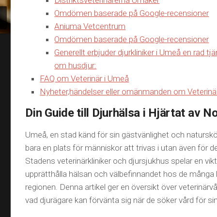
Distriktsveterinärerna Umåker
Omdömen baserade på Google-recensioner
Aniuma Vetcentrum
Omdömen baserade på Google-recensioner
Generellt erbjuder djurkliniker i Umeå en rad tj
om husdjur:
FAQ om Veterinär i Umeå
Nyheter,händelser eller omänmanden om Veterinä
Din Guide till Djurhälsa i Hjärtat av N
Umeå, en stad känd för sin gästvänlighet och naturskön
bara en plats för människor att trivas i utan även för d
Stadens veterinärkliniker och djursjukhus spelar en viktig
upprätthålla hälsan och välbefinnandet hos de många 
regionen. Denna artikel ger en översikt över veterinär
vad djurägare kan förvänta sig när de söker vård för sin