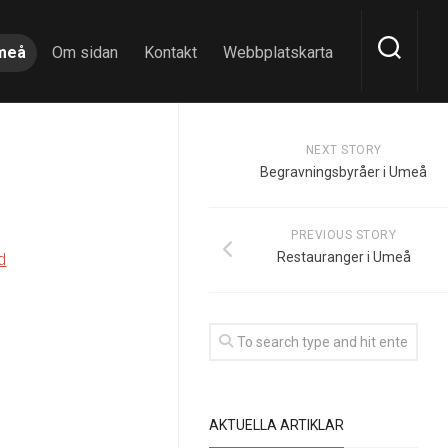
meå
Om sidan
Kontakt
Webbplatskarta
NEXT STORY
Begravningsbyråer i Umeå
PREVIOUS STORY
d
Restauranger i Umeå
AKTUELLA ARTIKLAR