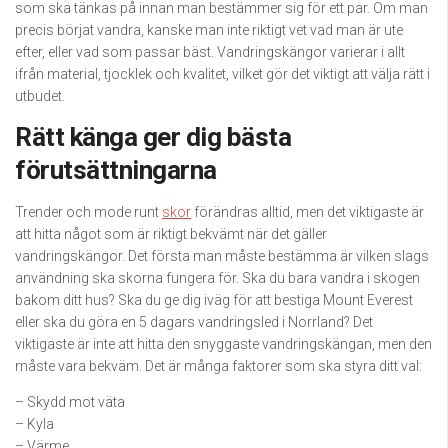
som ska tänkas på innan man bestämmer sig för ett par. Om man
precis börjat vandra, kanske man inte riktigt vet vad man är ute
efter, eller vad som passar bäst. Vandringskängor varierar i allt
ifrån material, tjocklek och kvalitet, vilket gör det viktigt att välja rätt i
utbudet.
Rätt känga ger dig bästa
förutsättningarna
Trender och mode runt
skor
förändras alltid, men det viktigaste är
att hitta något som är riktigt bekvämt när det gäller
vandringskängor. Det första man måste bestämma är vilken slags
användning ska skorna fungera för. Ska du bara vandra i skogen
bakom ditt hus? Ska du ge dig iväg för att bestiga Mount Everest
eller ska du göra en 5 dagars vandringsled i Norrland? Det
viktigaste är inte att hitta den snyggaste vandringskängan, men den
måste vara bekväm. Det är många faktorer som ska styra ditt val:
– Skydd mot väta
– Kyla
– Värme