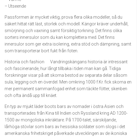
– Utseende
Passformen är mycket viktig, prova flera olika modeller, så du
säkert hittat rätt läst, storlek och modell. Kängor kräver underhåll,
smörjning och vaxning samt försiktig torkning. Det finns olika
sorters innersulor som du kan komplettera med. Det finns
innersulor som ger extra isolering, extra stöd och dämpning, samt
som transporterar bort fukt från foten.
Historia och fashion Vandringskängans historia är intressant
och fascinerande, hur långt tillbaka i tiden man kan gå. Tidiga
forskningar visar på att skorna bestod av separata delar såsom
sula, legging och en överdel. Men omkring 1000 f.Kr. fick skorna en
mer permanent sammanfogad enhet som täckte fötter, skenben
och ofta ändå upp till knäet.
En typ av mjukt läder boots bars av nomader i östra Asien och
transporterades från Kina till Indien och Ryssland kring AD 1200-
1500 av mongoliska inkräktare. På 1700-talet, särskiljande,
lårhöga stövlar som bars av hessiska soldater som slogs i det
amerikanska frihetskriget påverkade utvecklingen av de ikoniska