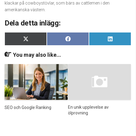
klackar på cowboystövlar, som bärs av cattlemen i den
amerikanska västern.
Dela detta inlägg:
Dela
Dela
Dela
X
Facebook
LinkedIn
på
på
på
(Twitter)
You may also like...
En unik upplevelse av
SEO och Google Ranking
ölprovning