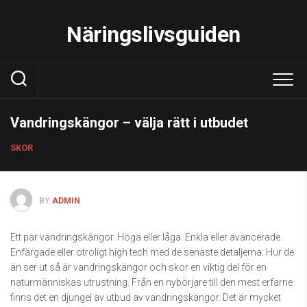
Skip
to
Näringslivsguiden
content
Vandringskängor – välja rätt i utbudet
SKOR
BY
ADMIN
Ett par vandringskängor. Höga eller låga. Enkla eller avancerade.
Enfärgade eller otroligt high tech med de senaste detaljerna. Hur de
än ser ut så är vandringskängor och skor en viktig del för en
naturmänniskas utrustning. Från en nybörjare till den mest erfarne
finns det en djungel av utbud av vandringskängor. Det är mycket