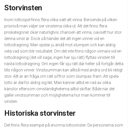
Storvinsten
Inom lottospel finns flera olika sätt att vinna. Beroende på vilken
prisnivå man väljer ser vinsterna olika ut. Att det finns flera
priskategorier ökar naturligtvis chansen att vinna, oavsett hur stor
denna vinst är. Dock så händer det att ingen vinner vid en
lottodragning. Man spelar ju ändå mot slumpen och kan aldrig
veta vad som blir resultatet. Om det inte finns någon vinnare vid en
lottodragning (det vill säga, ingen har sju rätt) flyttas vinsten till
nästa lottodragning. Om ingen får sju rätt där heller så fortgår detta
tills någon vinner. Vinstsumman kan alltså med andra ord bli riktigt
stor. Allt är än fråga om rätt siffror som slumpas fram. Att spela
lotto är därför aldrig sig likt. Man känner alltid en rad av olika
känslor eftersom omständigheterna alltid skiftar. Både när det
gäller vinstsumman och möjligheterna hur man kommer till
vinsten.
Historiska storvinster
Det finns flera exempel på enorma lottovinster. De personerna som