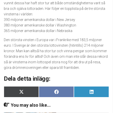
vunnit dessa har haft stor tur att både omständigheterna varit så
bra och själva lottoraden. Här följer en topplista på de tre största
vinsterna i världen:
390 miljoner amerikanska dollar i New Jersey
380 miljoner amerikanske dollar i Washington
365 miljoner amerikanska dollar i Nebraska
Den största vinsten i Europa var i Frankrike med 183,5 miljoner
euro. I Sverige är den största lottovinsten (hitintills) 214 miljoner
kronor. Man kan alltså ha stor tur och vinna pengar som kommer
förändra ens liv för alltid! Och även om man inte slår dessa rekord
så är vinsterna inom lottospel stora nog för att dra ut på resa,
göra drömrenoveringen eller spara till framtiden.
Dela detta inlägg:
Dela
Dela
Dela
X
Facebook
LinkedIn
på
på
på
(Twitter)
You may also like...